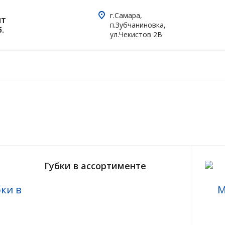
г.Самара,
ПТ
п.Зубчаниновка,
б.
ул.Чекистов 2В
Губки в ассортименте