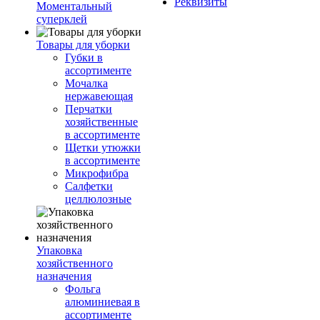
Реквизиты
Моментальный
суперклей
Товары для уборки
Губки в
ассортименте
Мочалка
нержавеющая
Перчатки
хозяйственные
в ассортименте
Щетки утюжки
в ассортименте
Микрофибра
Салфетки
целлюлозные
Упаковка
хозяйственного
назначения
Фольга
алюминиевая в
ассортименте