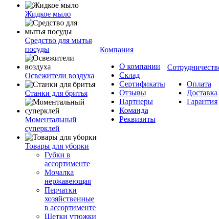
Жидкое мыло
Средство для мытья
посуды
Компания
О компании
Сотрудничеств
Склад
Освежители воздуха
Сертификаты
Оплата
Отзывы
Доставка
Станки для бритья
Партнеры
Гарантия
Команда
Реквизиты
Моментальный
суперклей
Товары для уборки
Губки в
ассортименте
Мочалка
нержавеющая
Перчатки
хозяйственные
в ассортименте
Щетки утюжки